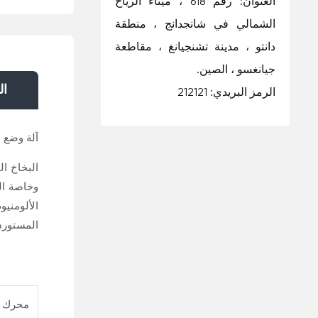
العنوان: رقم 618 ، ميناء الرياح
الشمالي في شانجدانج ، منطقة
دانتو ، مدينة تشنجيانغ ، مقاطعة
جيانغسو ، الصين.
ال
الرمز البريدي: 212121
آلة وضع ع
وخاصة ال
الألومنيو
المستوردة
محرك ب