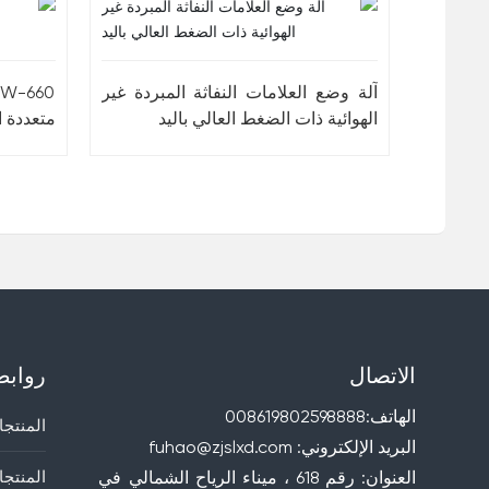
آلة وضع العلامات النفاثة المبردة غير
الهوائية ذات الضغط العالي باليد
متعددة 
الاتصال
روابط
الهاتف:
008619802598888
المنتجا
البريد الإلكتروني:
fuhao@zjslxd.com
المنتج
العنوان: رقم 618 ، ميناء الرياح الشمالي في