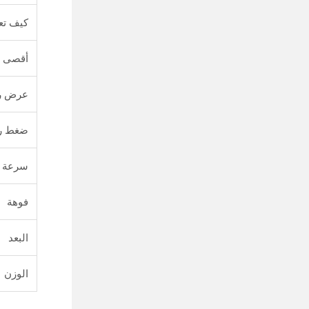
كيف تع
أقصى ت
عرض رذ
ضغط رذ
سرعة 
فوهة
البعد
الوزن