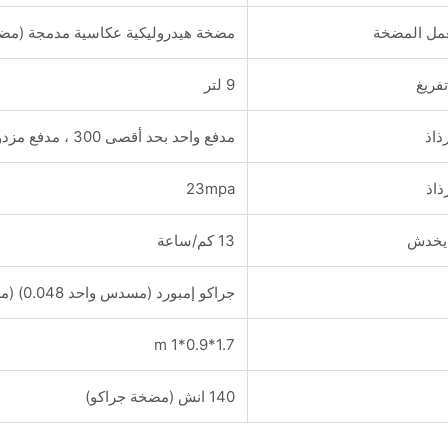
مل المضخة
مضخة هيدروليكية عكاسية مدمجة (مضخ
فريغ
9 لتر
اذ
مدفع واحد بحد أقصى 300 ، مدفع مزدوج 50-600
اذ
23mpa
يخدش
13 كم/ساعة
جراكو إمبورد (مسدس واحد 0.048) (مسدس مزدوج 0.033)
1.7*0.9*1 m
140 انش (مضخة جراكو)