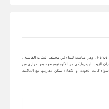
البخاخ البارد 9L هو أسرع معدات التعليم بالضغط اليدوي في بناء آلة وسم Haiwei Maixin ، وهي مناسبة للبناء في مختلف البيئات القاسية ،
لخزان الزيت الهيدروليكي من الألومنيوم مع حوض حراري من
 سواء كانت الجودة أو الكفاءة يمكن مقارنتها مع الماكينة